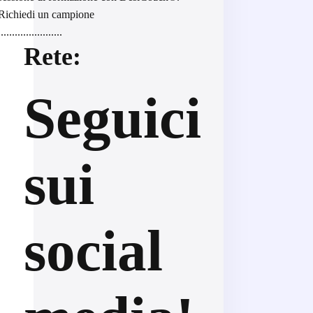
Richiedi un campione
.......................
Rete:
Seguici
sui
social