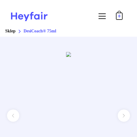
0
Sklep
DesiCoach® 75ml