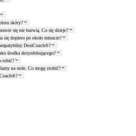
loru skóry?
awie się nie barwią. Co się dzieje?
 się dopiero po około minucie?
 kompatybilny DesiCoach®?
ko środka dezynfekującego?
o robić?
amy na stole. Co mogę zrobić?
iCoach®?