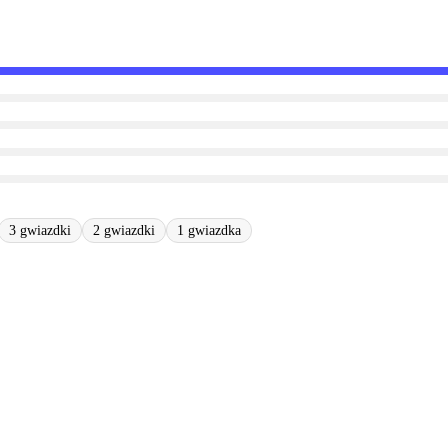
3 gwiazdki
2 gwiazdki
1 gwiazdka
o wyraźnie pokazały, że nadal istnieje potrzeba znacznego udoskona
óry nie są całkowicie wilgotne.
 samym zastosowaniem.