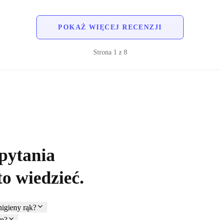
POKAŻ WIĘCEJ RECENZJI
Strona
1
z
8
pytania
o wiedzieć.
igieny rąk?
em?