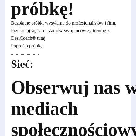
próbkę!
Bezpłatne próbki wysyłamy do profesjonalistów i firm.
Przekonaj się sam i zamów swój pierwszy trening z
DesiCoach® tutaj.
Poproś o próbkę
.......................
Sieć:
Obserwuj nas 
mediach
społecznościow