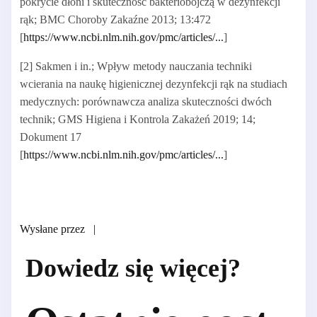
pokrycie dłoni i skuteczność bakteriobójczą w dezynfekcji
rąk; BMC Choroby Zakaźne 2013; 13:472
[
https://www.ncbi.nlm.nih.gov/pmc/articles/...
]
[2] Sakmen i in.; Wpływ metody nauczania techniki
wcierania na naukę higienicznej dezynfekcji rąk na studiach
medycznych: porównawcza analiza skuteczności dwóch
technik; GMS Higiena i Kontrola Zakażeń 2019; 14;
Dokument 17
[
https://www.ncbi.nlm.nih.gov/pmc/articles/...
]
Wysłane przez
|
Dowiedz się więcej?