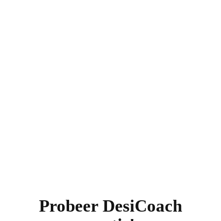
Probeer DesiCoach
W