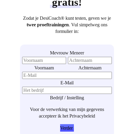
gratis
!
mon
Zodat je DesiCoach® kunt testen, geven we je
twee proeftrainingen
. Vul simpelweg ons
formulier in:
Mevrouw
Meneer
Voornaam
Achternaam
E-Mail
Post
Bedrijf / Instelling
Voor de verwerking van mijn gegevens
accepteer ik het
Privacybeleid
Verder