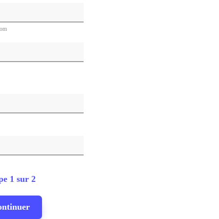
Utilisation du produit
Coopération produit
nom
Coopération commerciale
REMARQUES
Étape 2 sur 2
Retour
pe 1 sur 2
Envoyer une demande
ntinuer