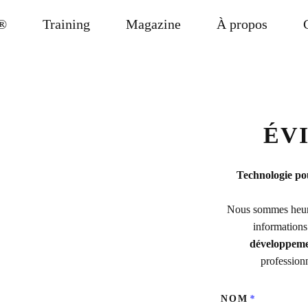
®
Training
Magazine
À propos
ÉV
Technologie pou
Nous sommes heur
informations
développeme
professionn
NOM
*