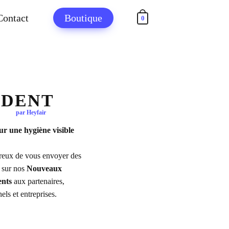
Contact
Boutique
0
IDENT
par Heyfair
JE SUIS INTÉRESSÉ PAR ...
r une hygiène visible
EQUINOS – Désinfection des instr
eux de vous envoyer des
 sur nos
Nouveaux
DesiCoach® White – Formation à
l'hygiène
nts
aux partenaires,
els et entreprises.
JE SUIS INTÉRESSÉ PAR...