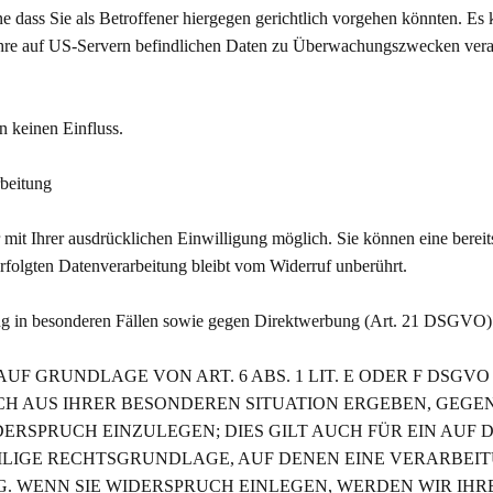
 dass Sie als Betroffener hiergegen gerichtlich vorgehen könnten. Es
hre auf US-Servern befindlichen Daten zu Überwachungszwecken verar
n keinen Einfluss.
rbeitung
it Ihrer ausdrücklichen Einwilligung möglich. Sie können eine bereits 
rfolgten Datenverarbeitung bleibt vom Widerruf unberührt.
ng in besonderen Fällen sowie gegen Direktwerbung (Art. 21 DSGVO)
 GRUNDLAGE VON ART. 6 ABS. 1 LIT. E ODER F DSGVO 
ICH AUS IHRER BESONDEREN SITUATION ERGEBEN, GEGE
RSPRUCH EINZULEGEN; DIES GILT AUCH FÜR EIN AUF 
EILIGE RECHTSGRUNDLAGE, AUF DENEN EINE VERARBEI
 WENN SIE WIDERSPRUCH EINLEGEN, WERDEN WIR IHR